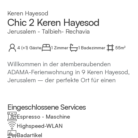
Keren Hayesod
Chic 2 Keren Hayesod
Jerusalem
-
Talbieh- Rechavia
4
(+1)
Gäste
1 Zimmer
1
Badezimmer
55
m²
Willkommen in der atemberaubenden
ADAMA-Ferienwohnung in 9 Keren Hayesod,
Jerusalem – der perfekte Ort für einen
unvergesslichen Urlaub in Israels
Hauptstadt!
Eingeschlossene Services
Der ADAMA-Komplex bietet 14 luxuriöse
Espresso - Maschine
Ferienwohnungen in verschiedenen Größen,
Highspeed-WLAN
alle in einem modernen und klaren Stil
Badartikel
gestaltet. Unsere Wohnung, die sich in der