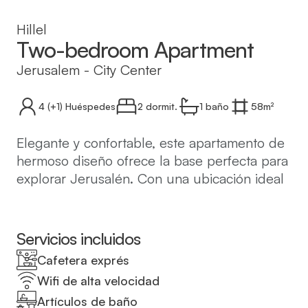
Hillel
Two-bedroom Apartment
Jerusalem
-
City Center
4
(+1)
Huéspedes
2 dormit.
1
baño
58
m²
Elegante y confortable, este apartamento de
hermoso diseño ofrece la base perfecta para
explorar Jerusalén. Con una ubicación ideal
cerca de Mamilla, el Mercado Mahane
Yehuda, Rehavia y el Parque de la
Independencia, ofrece fácil acceso a las
Servicios incluidos
principales atracciones de la ciudad y al
Cafetera exprés
vibrante centro.
Wifi de alta velocidad
Artículos de baño
El apartamento cuenta con dos acogedoras