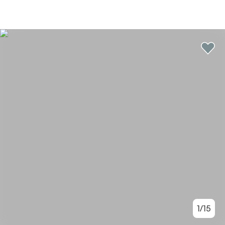
1
/
15