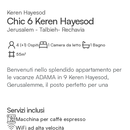
Keren Hayesod
Chic 6 Keren Hayesod
Jerusalem
-
Talbieh- Rechavia
4
(+1)
Ospiti
1 Camera da letto
1
Bagno
55
m²
Benvenuti nello splendido appartamento per
le vacanze ADAMA in 9 Keren Hayesod,
Gerusalemme, il posto perfetto per una
vacanza indimenticabile nella capitale di
Israele!
Servizi inclusi
Il complesso ADAMA offre 14 lussuosi
Macchina per caffè espresso
appartamenti per le vacanze di varie
WiFi ad alta velocità
dimensioni, tutti progettati in uno stile