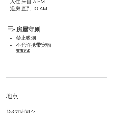
入住
来自
3 PM
退房
直到
10 AM
房屋守则
禁止吸烟
•
不允许携带宠物
•
查看更多
地点
旅行时间至