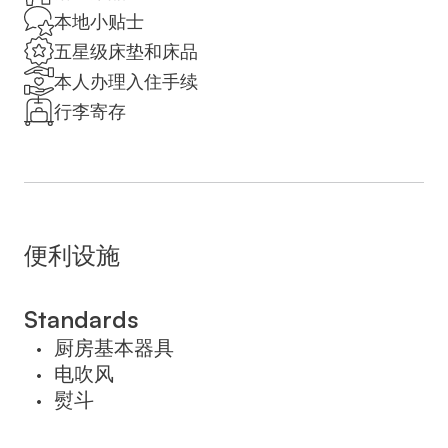
maker. The unit offers 2 beds.
本地小贴士
五星级床垫和床品
Please note that the price varies according to
本人办理入住手续
the number of guests, and there is an
行李寄存
additional charge if guests are added to an
existing reservation. Tourists who do not
enter Israel with a tourist visa are required by
law to pay 18% VAT. On Saturdays, late
check-out is available for an additional fee;
便利设施
please indicate this when booking.
שימו לב כי המחיר משתנה בהתאם למספר
Standards
האורחים, ויש תוספת תשלום אם מוסיפים
厨房基本器具
•
אורחים להזמנה קיימת. תיירים שלא נכנסים
电吹风
•
לישראל עם ויזת תייר נדרשים על פי חוק לשלם
熨斗
•
מע"מ בשיעור של 18%. בשבתות, צ'ק-אאוט
מאוחר זמין בתוספת תשלום; אנא ציינו זאת