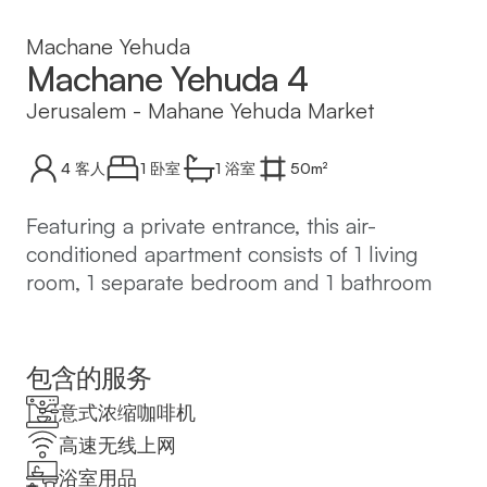
Machane Yehuda
Machane Yehuda 4
Jerusalem
-
Mahane Yehuda Market
4
客人
1 卧室
1
浴室
50
m²
Featuring a private entrance, this air-
conditioned apartment consists of 1 living
room, 1 separate bedroom and 1 bathroom
with a shower and a hairdryer. In the well-
equipped kitchen, guests will find a
stovetop, a refrigerator, kitchenware and a
包含的服务
microwave. The apartment features tiled
意式浓缩咖啡机
floors, a seating area with a flat-screen TV
高速无线上网
with cable channels, a washing machine,
浴室用品
soundproof walls, as well as a tea and coffee