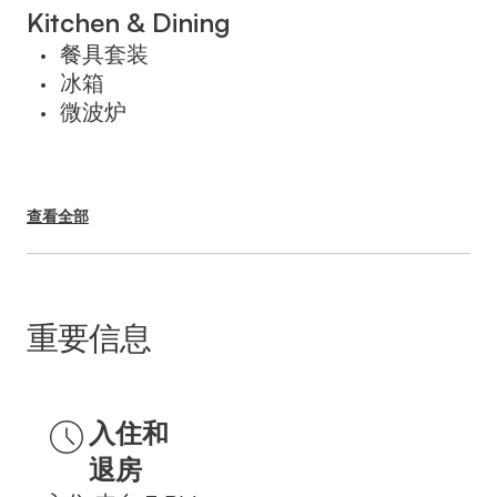
בעת ההזמנה.
Kitchen & Dining
餐具套装
•
冰箱
•
微波炉
•
查看全部
重要信息
入住和
退房