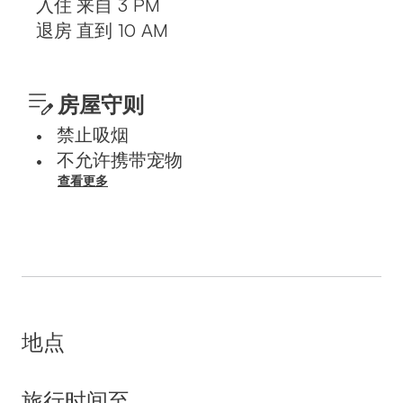
入住
来自
3 PM
退房
直到
10 AM
房屋守则
禁止吸烟
•
不允许携带宠物
•
查看更多
地点
旅行时间至