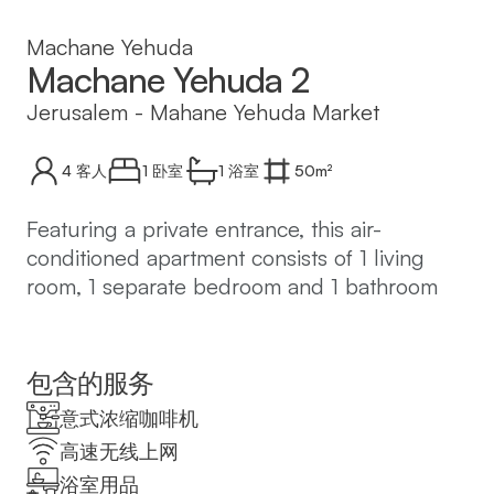
Machane Yehuda
Machane Yehuda 2
Jerusalem
-
Mahane Yehuda Market
4
客人
1 卧室
1
浴室
50
m²
Featuring a private entrance, this air-
conditioned apartment consists of 1 living
room, 1 separate bedroom and 1 bathroom
with a shower and a hairdryer. In the well-
equipped kitchen, guests will find a
stovetop, a refrigerator, kitchenware and a
包含的服务
microwave. The apartment features tiled
意式浓缩咖啡机
floors, a seating area with a flat-screen TV
高速无线上网
with cable channels, a washing machine,
浴室用品
soundproof walls, as well as a tea and coffee