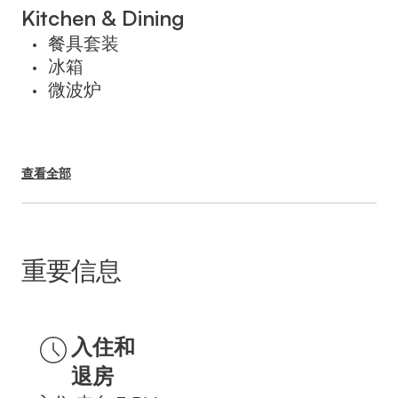
בעת ההזמנה.
Kitchen & Dining
餐具套装
•
冰箱
•
微波炉
•
查看全部
重要信息
入住和
退房