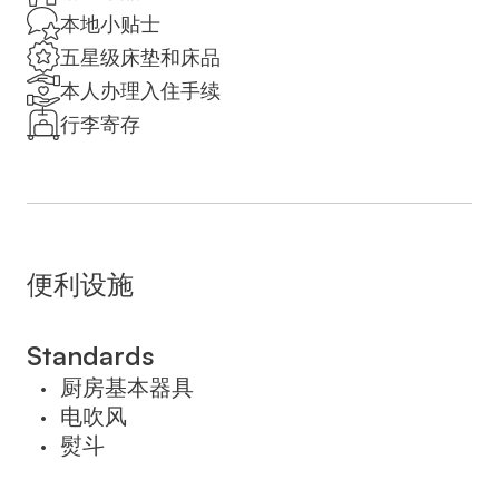
maker. The unit offers 2 beds.
本地小贴士
五星级床垫和床品
Please note that the price varies according to
本人办理入住手续
the number of guests, and there is an
行李寄存
additional charge if guests are added to an
existing reservation. Tourists who do not
enter Israel with a tourist visa are required by
law to pay 18% VAT. On Saturdays, late
check-out is available for an additional fee;
便利设施
please indicate this when booking.
שימו לב כי המחיר משתנה בהתאם למספר
Standards
האורחים, ויש תוספת תשלום אם מוסיפים
厨房基本器具
•
אורחים להזמנה קיימת. תיירים שלא נכנסים
电吹风
•
לישראל עם ויזת תייר נדרשים על פי חוק לשלם
熨斗
•
מע"מ בשיעור של 18%. בשבתות, צ'ק-אאוט
מאוחר זמין בתוספת תשלום; אנא ציינו זאת