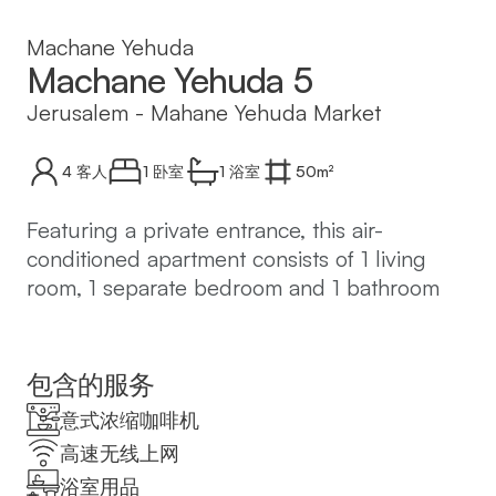
Machane Yehuda
Machane Yehuda 5
Jerusalem
-
Mahane Yehuda Market
4
客人
1 卧室
1
浴室
50
m²
Featuring a private entrance, this air-
conditioned apartment consists of 1 living
room, 1 separate bedroom and 1 bathroom
with a shower and a hairdryer. In the well-
equipped kitchen, guests will find a
stovetop, a refrigerator, kitchenware and a
包含的服务
microwave. The apartment features tiled
意式浓缩咖啡机
floors, a seating area with a flat-screen TV
高速无线上网
with cable channels, a washing machine,
浴室用品
soundproof walls, as well as a tea and coffee