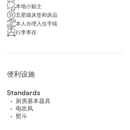
maker. The unit offers 2 beds.
本地小贴士
五星级床垫和床品
Please note that the price varies according to
本人办理入住手续
the number of guests, and there is an
行李寄存
additional charge if guests are added to an
existing reservation. Tourists who do not
enter Israel with a tourist visa are required by
law to pay 18% VAT. On Saturdays, late
check-out is available for an additional fee;
便利设施
please indicate this when booking.
שימו לב כי המחיר משתנה בהתאם למספר
Standards
האורחים, ויש תוספת תשלום אם מוסיפים
厨房基本器具
•
אורחים להזמנה קיימת. תיירים שלא נכנסים
电吹风
•
לישראל עם ויזת תייר נדרשים על פי חוק לשלם
熨斗
•
מע"מ בשיעור של 18%. בשבתות, צ'ק-אאוט
מאוחר זמין בתוספת תשלום; אנא ציינו זאת