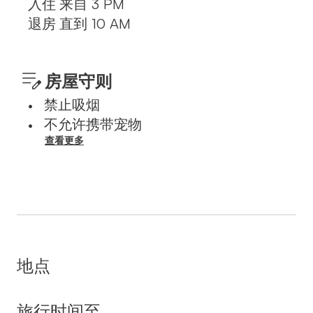
入住
来自
3 PM
退房
直到
10 AM
房屋守则
禁止吸烟
•
不允许携带宠物
•
查看更多
地点
旅行时间至