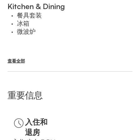
בעת ההזמנה.
Kitchen & Dining
餐具套装
•
冰箱
•
微波炉
•
查看全部
重要信息
入住和
退房