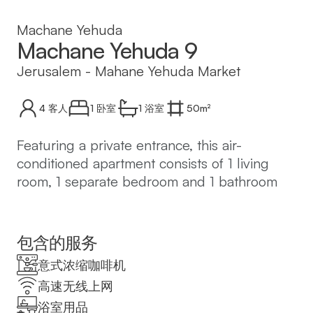
Machane Yehuda
Machane Yehuda 9
Jerusalem
-
Mahane Yehuda Market
4
客人
1 卧室
1
浴室
50
m²
Featuring a private entrance, this air-
conditioned apartment consists of 1 living
room, 1 separate bedroom and 1 bathroom
with a shower and a hairdryer. In the well-
equipped kitchen, guests will find a
stovetop, a refrigerator, kitchenware and a
包含的服务
microwave. The apartment features tiled
意式浓缩咖啡机
floors, a seating area with a flat-screen TV
高速无线上网
with cable channels, a washing machine,
浴室用品
soundproof walls, as well as a tea and coffee