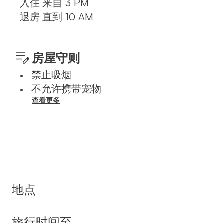
入住
来自
3 PM
退房
直到
10 AM
房屋守则
禁止吸烟
•
不允许携带宠物
•
查看更多
地点
旅行时间至