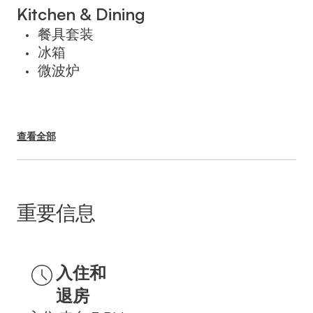
בעת ההזמנה.
Kitchen & Dining
餐具套装
•
冰箱
•
微波炉
•
查看全部
重要信息
入住和
退房