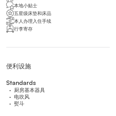
maker. The unit offers 2 beds.
本地小贴士
五星级床垫和床品
Please note that the price varies according to
本人办理入住手续
the number of guests, and there is an
行李寄存
additional charge if guests are added to an
existing reservation. Tourists who do not
enter Israel with a tourist visa are required by
law to pay 18% VAT. On Saturdays, late
check-out is available for an additional fee;
便利设施
please indicate this when booking.
שימו לב כי המחיר משתנה בהתאם למספר
Standards
האורחים, ויש תוספת תשלום אם מוסיפים
厨房基本器具
•
אורחים להזמנה קיימת. תיירים שלא נכנסים
电吹风
•
לישראל עם ויזת תייר נדרשים על פי חוק לשלם
熨斗
•
מע"מ בשיעור של 18%. בשבתות, צ'ק-אאוט
מאוחר זמין בתוספת תשלום; אנא ציינו זאת